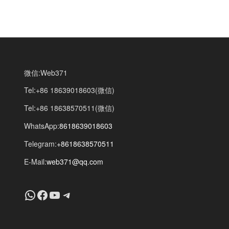
微信:Web371
Tel:+86 18639018603(微信)
Tel:+86 18638570511(微信)
WhatsApp:
8618639018603
Telegram:
+8618638570511
E-Mail:
web371@qq.com
+8618639018603
Facebook
YouTube
Telegram