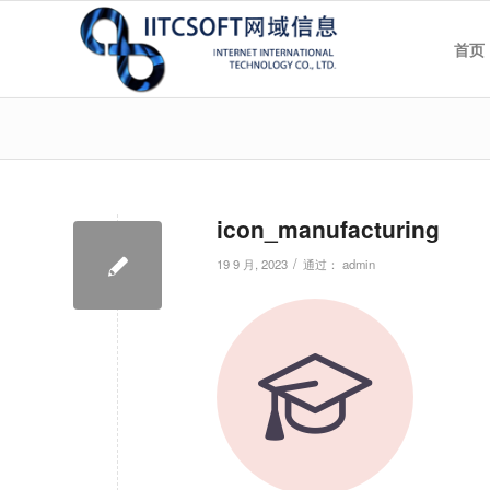
首页
icon_manufacturing
/
19 9 月, 2023
通过：
admin