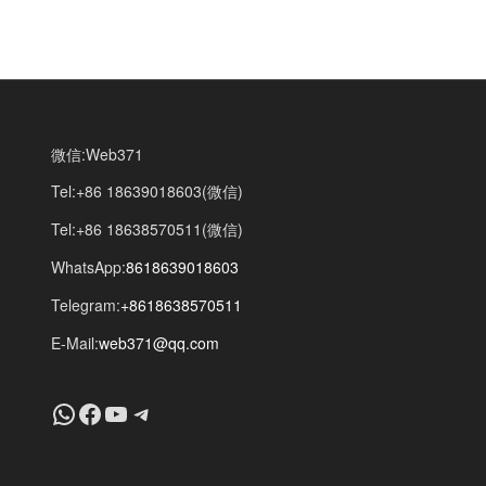
微信:Web371
Tel:+86 18639018603(微信)
Tel:+86 18638570511(微信)
WhatsApp:
8618639018603
Telegram:
+8618638570511
E-Mail:
web371@qq.com
+8618639018603
Facebook
YouTube
Telegram