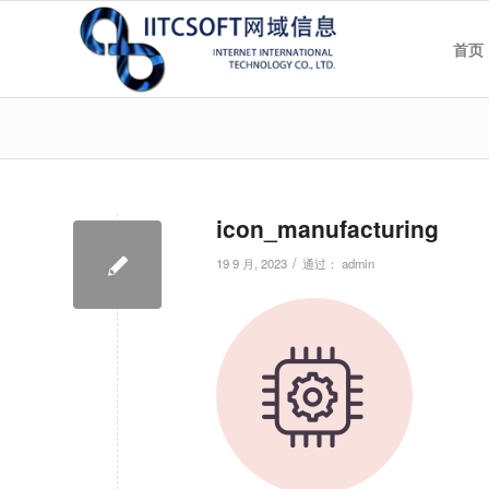
首页
icon_manufacturing
/
19 9 月, 2023
通过：
admin