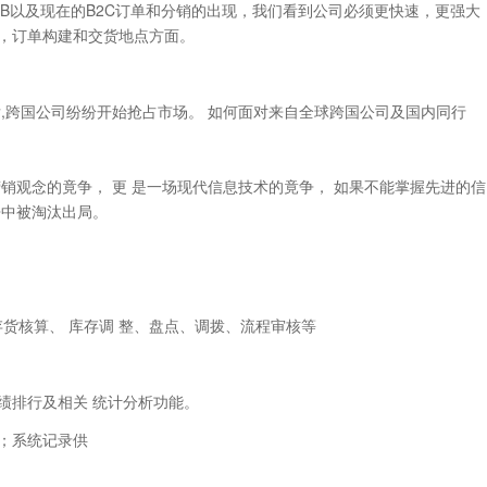
B以及现在的B2C订单和分销的出现，我们看到公司必须更快速，更强大
，订单构建和交货地点方面。
。
后,跨国公司纷纷开始抢占市场。 如何面对来自全球跨国公司及国内同行
观念的竟争， 更 是一场现代信息技术的竟争， 如果不能掌握先进的信
争中被淘汰出局。
存货核算、 库存调 整、盘点、调拨、流程审核等
绩排行及相关 统计分析功能。
；系统记录供