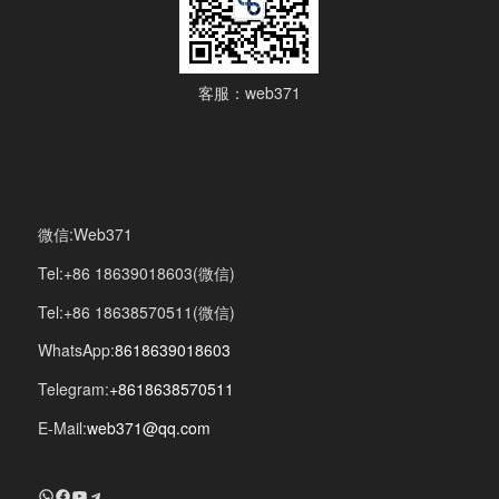
客服：web371
微信:Web371
Tel:+86 18639018603(微信)
Tel:+86 18638570511(微信)
WhatsApp:
8618639018603
Telegram:
+8618638570511
E-Mail:
web371@qq.com
+8618639018603
Facebook
YouTube
Telegram