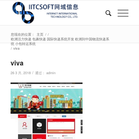
您现在的位置：
主页
/
/
欧洲活力快递 包裹快递 国际快递系统开发 欧洲到中国物流快递系
统 小包转运系统
/
viva
viva
/
26 3 月, 2018
通过：
admin