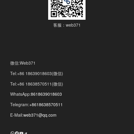
客服：web371
微信:Web371
Tel:+86 18639018603(微信)
Tel:+86 18638570511(微信)
WhatsApp:
8618639018603
Telegram:
+8618638570511
E-Mail:
web371@qq.com
+8618639018603
Facebook
YouTube
Telegram