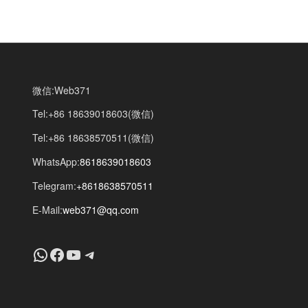
微信:Web371
Tel:+86 18639018603(微信)
Tel:+86 18638570511(微信)
WhatsApp:
8618639018603
Telegram:
+8618638570511
E-Mail:
web371@qq.com
+8618639018603
Facebook
YouTube
Telegram