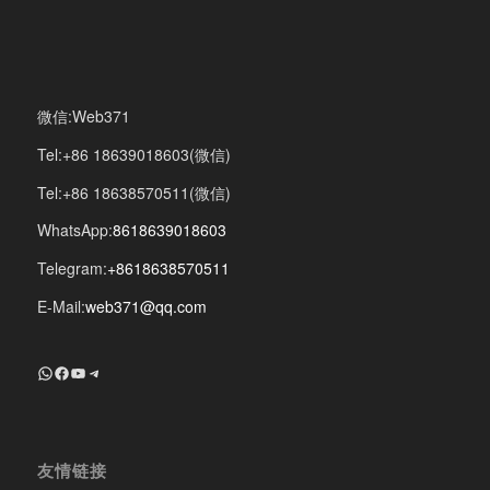
微信:Web371
Tel:+86 18639018603(微信)
Tel:+86 18638570511(微信)
WhatsApp:
8618639018603
Telegram:
+8618638570511
E-Mail:
web371@qq.com
+8618639018603
Facebook
YouTube
Telegram
友情链接