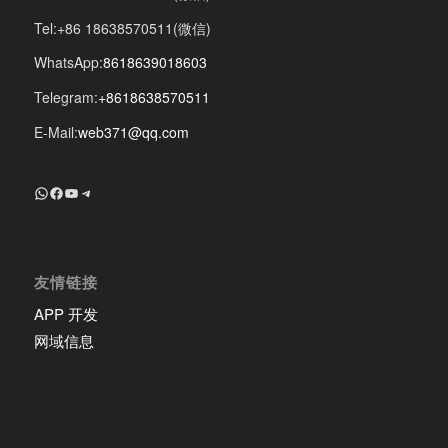
Tel:+86 18638570511(微信)
WhatsApp:
8618639018603
Telegram:
+8618638570511
E-Mail:
web371@qq.com
+8618639018603
Facebook
YouTube
Telegram
友情链接
APP 开发
网域信息