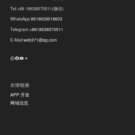
Tel:+86 18638570511(微信)
WhatsApp:
8618639018603
Telegram:
+8618638570511
E-Mail:
web371@qq.com
+8618639018603
Facebook
YouTube
Telegram
友情链接
APP 开发
网域信息