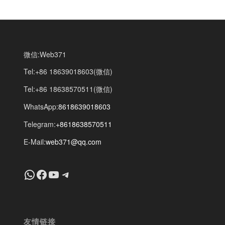
微信:Web371
Tel:+86 18639018603(微信)
Tel:+86 18638570511(微信)
WhatsApp:
8618639018603
Telegram:
+8618638570511
E-Mail:
web371@qq.com
+8618639018603
Facebook
YouTube
Telegram
友情链接