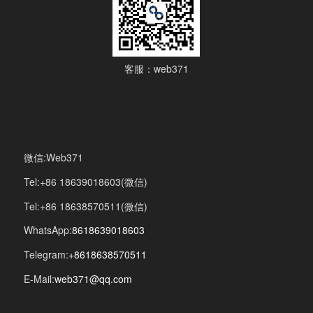
客服：web371
微信:Web371
Tel:+86 18639018603(微信)
Tel:+86 18638570511(微信)
WhatsApp:
8618639018603
Telegram:
+8618638570511
E-Mail:
web371@qq.com