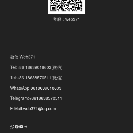
客服：web371
微信:Web371
Tel:+86 18639018603(微信)
Tel:+86 18638570511(微信)
WhatsApp:
8618639018603
Telegram:
+8618638570511
E-Mail:
web371@qq.com
+8618639018603
Facebook
YouTube
Telegram