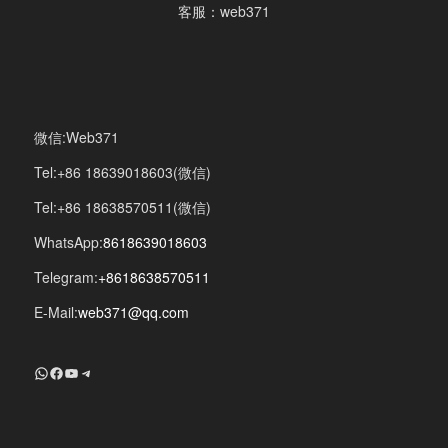
客服：web371
微信:Web371
Tel:+86 18639018603(微信)
Tel:+86 18638570511(微信)
WhatsApp:
8618639018603
Telegram:
+8618638570511
E-Mail:
web371@qq.com
+8618639018603
Facebook
YouTube
Telegram