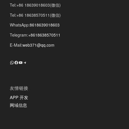
Tel:+86 18639018603(微信)
Tel:+86 18638570511(微信)
WhatsApp:
8618639018603
Telegram:
+8618638570511
E-Mail:
web371@qq.com
+8618639018603
Facebook
YouTube
Telegram
友情链接
APP 开发
网域信息