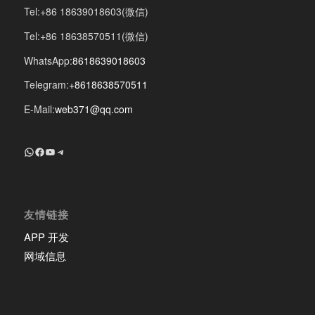
Tel:+86 18639018603(微信)
Tel:+86 18638570511(微信)
WhatsApp:
8618639018603
Telegram:
+8618638570511
E-Mail:
web371@qq.com
+8618639018603
Facebook
YouTube
Telegram
友情链接
APP 开发
网域信息