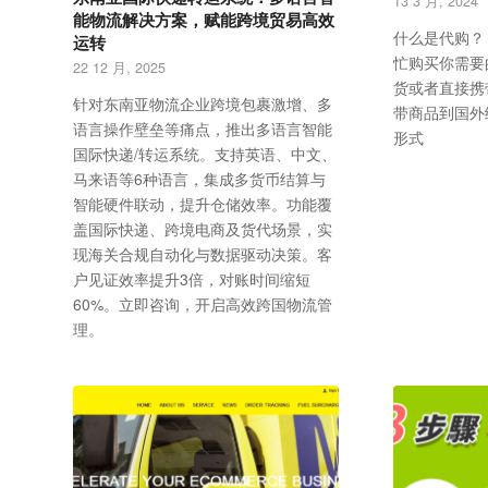
13 3 月, 2024
能物流解决方案，赋能跨境贸易高效
什么是代购？
运转
忙购买你需要
22 12 月, 2025
货或者直接携
针对东南亚物流企业跨境包裹激增、多
带商品到国外
语言操作壁垒等痛点，推出多语言智能
形式
国际快递/转运系统。支持英语、中文、
马来语等6种语言，集成多货币结算与
智能硬件联动，提升仓储效率。功能覆
盖国际快递、跨境电商及货代场景，实
现海关合规自动化与数据驱动决策。客
户见证效率提升3倍，对账时间缩短
60%。立即咨询，开启高效跨国物流管
理。