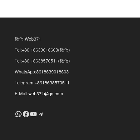
微信:Web371
Tel:+86 18639018603(微信)
Tel:+86 18638570511(微信)
WhatsApp:
8618639018603
Telegram:
+8618638570511
E-Mail:
web371@qq.com
+8618639018603
Facebook
YouTube
Telegram