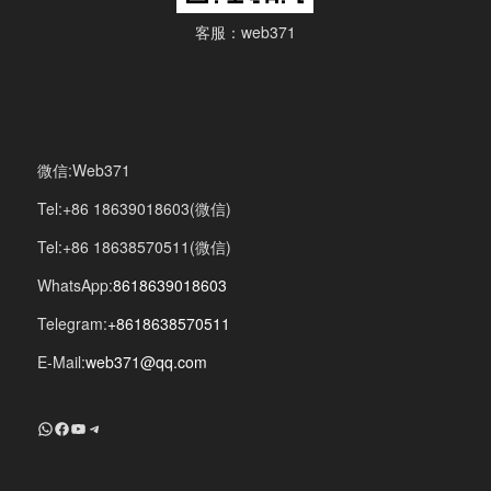
客服：web371
微信:Web371
Tel:+86 18639018603(微信)
Tel:+86 18638570511(微信)
WhatsApp:
8618639018603
Telegram:
+8618638570511
E-Mail:
web371@qq.com
+8618639018603
Facebook
YouTube
Telegram