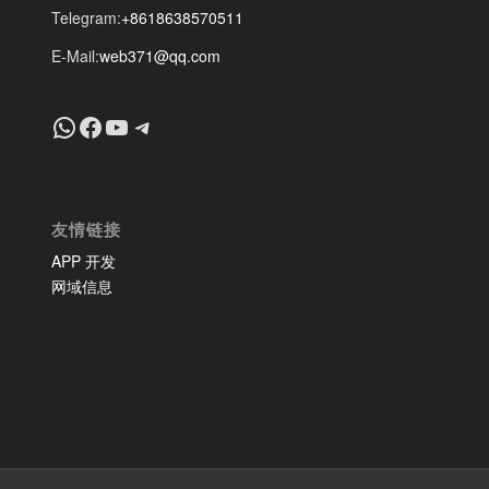
Telegram:
+8618638570511
E-Mail:
web371@qq.com
+8618639018603
Facebook
YouTube
Telegram
友情链接
APP 开发
网域信息