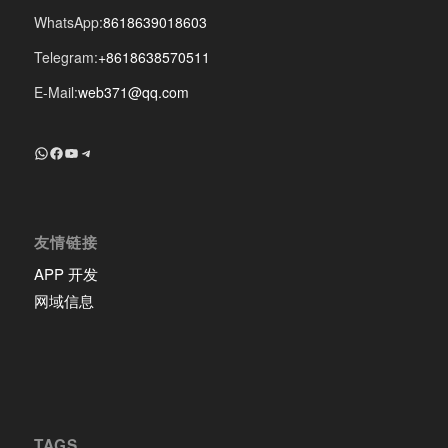
WhatsApp:
8618639018603
Telegram:
+8618638570511
E-Mail:
web371@qq.com
+8618639018603
Facebook
YouTube
Telegram
友情链接
APP 开发
网域信息
TAGS