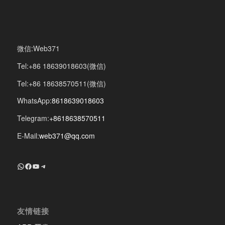
微信:Web371
Tel:+86 18639018603(微信)
Tel:+86 18638570511(微信)
WhatsApp:
8618639018603
Telegram:
+8618638570511
E-Mail:
web371@qq.com
+8618639018603
Facebook
YouTube
Telegram
友情链接