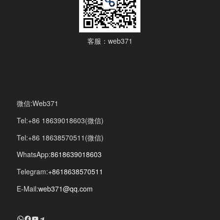
客服：web371
微信:Web371
Tel:+86 18639018603(微信)
Tel:+86 18638570511(微信)
WhatsApp:
8618639018603
Telegram:
+8618638570511
E-Mail:
web371@qq.com
+8618639018603
Facebook
YouTube
Telegram