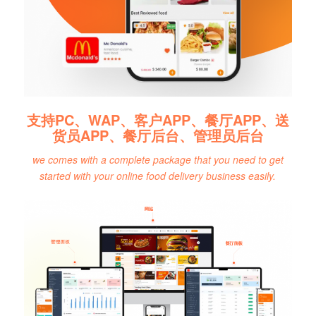
支持PC、WAP、客户APP、餐厅APP、送
货员APP、餐厅后台、管理员后台
we comes with a complete package that you need to get
started with your online food delivery business easily.