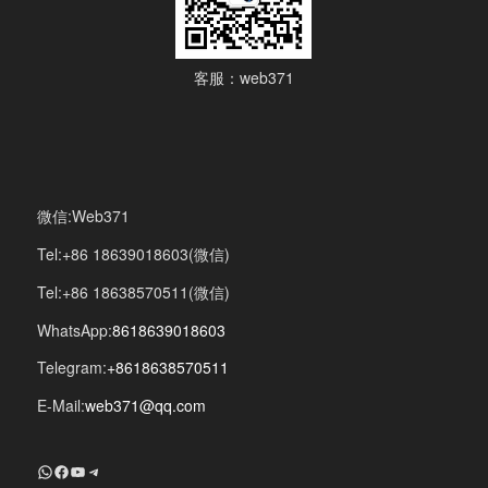
客服：web371
微信:Web371
Tel:+86 18639018603(微信)
Tel:+86 18638570511(微信)
WhatsApp:
8618639018603
Telegram:
+8618638570511
E-Mail:
web371@qq.com
+8618639018603
Facebook
YouTube
Telegram