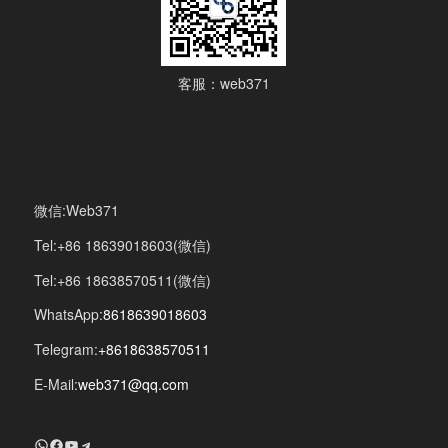
客服：web371
微信:Web371
Tel:+86 18639018603(微信)
Tel:+86 18638570511(微信)
WhatsApp:
8618639018603
Telegram:
+8618638570511
E-Mail:
web371@qq.com
+8618639018603
Facebook
YouTube
Telegram