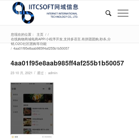
您现在的位置：
主页
/
/
在线购物商城电商APP/小程序开发,支持多语言,有拼团团购,秒杀,分
销,O2O社区团购等功能
/
4aa01f95e8aab985ff4af255b1b50057
4aa01f95e8aab985ff4af255b1b50057
/
23 10 月, 2021
通过：
admin