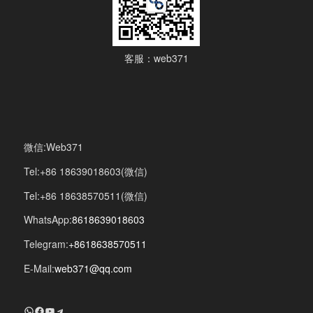
客服：web371
微信:Web371
Tel:+86 18639018603(微信)
Tel:+86 18638570511(微信)
WhatsApp:
8618639018603
Telegram:
+8618638570511
E-Mail:
web371@qq.com
+8618639018603
Facebook
YouTube
Telegram