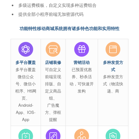
多级运费模板，自定义实现多种运费组合
提供全部小程序前端无加密源代码
功能特性移动商城系统拥有诸多特色功能和实用特性
多平台覆盖
店铺装修
营销活动
多种发货方
多平台覆盖
可自定义
已预置优惠
式
微信公众
前端呈现
券、秒杀活
多种发货方
号、微信小
排版、自
动，可快速开
式（物流快
程序、H5网
定义商品
发构
递、商
页、
组、
Android-
广告魔
App、IOS-
方、弹框
App
提醒