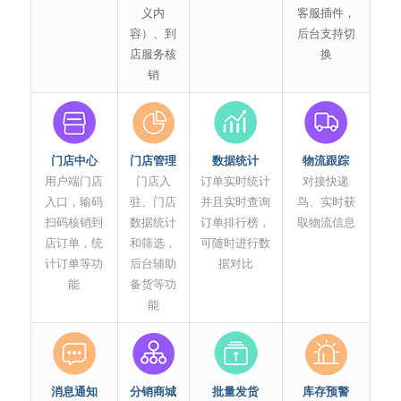
义内
客服插件，
容）、到
后台支持切
店服务核
换
销
门店中心
门店管理
数据统计
物流跟踪
用户端门店
门店入
订单实时统计
对接快递
入口，输码
驻、门店
并且实时查询
鸟、实时获
扫码核销到
数据统计
订单排行榜，
取物流信息
店订单，统
和筛选，
可随时进行数
计订单等功
后台辅助
据对比
能
备货等功
能
消息通知
分销商城
批量发货
库存预警