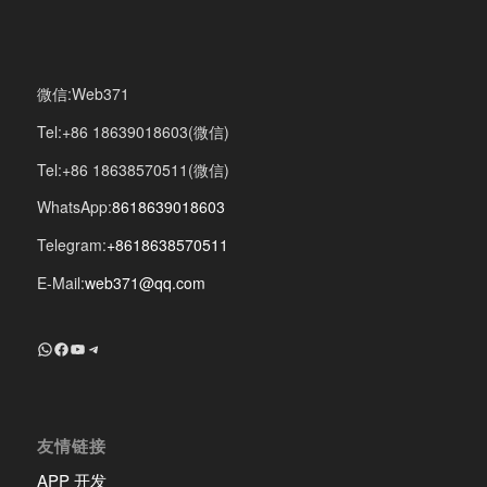
微信:Web371
Tel:+86 18639018603(微信)
Tel:+86 18638570511(微信)
WhatsApp:
8618639018603
Telegram:
+8618638570511
E-Mail:
web371@qq.com
+8618639018603
Facebook
YouTube
Telegram
友情链接
APP 开发