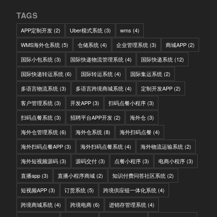
TAGS
APP定制开发
(2)
Uber模式系统
(3)
wms
(4)
WMS海外仓系统
(5)
仓储系统
(4)
企业管理系统
(3)
商城APP
(2)
国际小包系统
(3)
国际快递物流管理系统
(4)
国际快递系统
(12)
国际快递转运系统
(6)
国际转运系统
(4)
国际集运系统
(2)
多语言物流系统
(3)
多语言跨境商城系统
(4)
定制开发APP
(2)
客户管理系统
(3)
开发APP
(3)
扫码点餐小程序
(3)
扫码点餐系统
(3)
招聘平台APP开发
(2)
海外仓
(3)
海外仓管理系统
(6)
海外仓系统
(8)
海外扫码点餐
(4)
海外扫码点餐APP
(3)
海外扫码点餐系统
(4)
海外物流运输系统
(2)
海外短视频源码
(3)
源码交付
(3)
点餐小程序
(3)
电商小程序
(3)
直播app
(3)
直播小程序商城
(2)
知识付费问答社区系统
(2)
短视频APP
(3)
订货系统
(5)
跨境供应链一体化系统
(4)
跨境商城系统
(4)
跨境电商
(6)
进销存管理系统
(4)