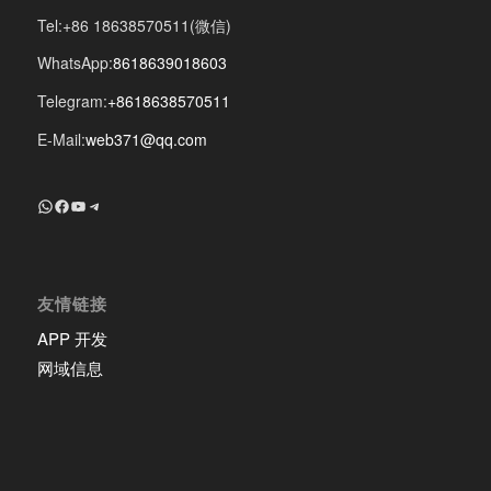
Tel:+86 18638570511(微信)
WhatsApp:
8618639018603
Telegram:
+8618638570511
E-Mail:
web371@qq.com
+8618639018603
Facebook
YouTube
Telegram
友情链接
APP 开发
网域信息