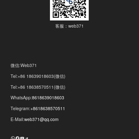
客服：web371
微信:Web371
Tel:+86 18639018603(微信)
Tel:+86 18638570511(微信)
WhatsApp:
8618639018603
Telegram:
+8618638570511
E-Mail:
web371@qq.com
+8618639018603
Facebook
YouTube
Telegram