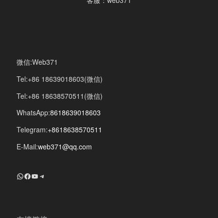
微信:Web371
Tel:+86 18639018603(微信)
Tel:+86 18638570511(微信)
WhatsApp:
8618639018603
Telegram:
+8618638570511
E-Mail:
web371@qq.com
+8618639018603
Facebook
YouTube
Telegram