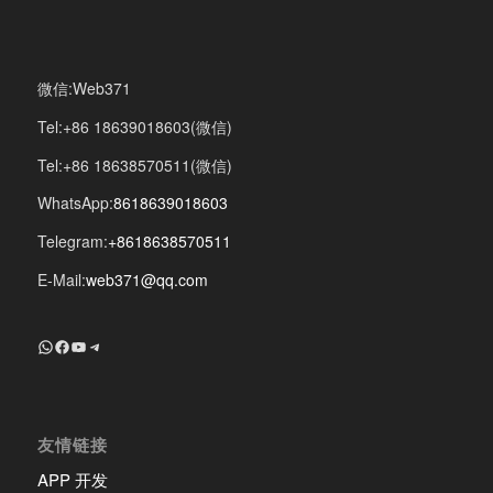
微信:Web371
Tel:+86 18639018603(微信)
Tel:+86 18638570511(微信)
WhatsApp:
8618639018603
Telegram:
+8618638570511
E-Mail:
web371@qq.com
+8618639018603
Facebook
YouTube
Telegram
友情链接
APP 开发